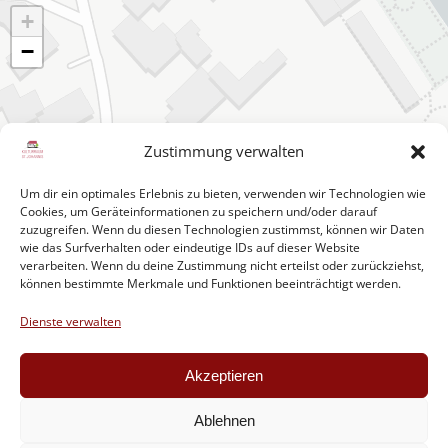
+
−
Zustimmung verwalten
Um dir ein optimales Erlebnis zu bieten, verwenden wir Technologien wie
Cookies, um Geräteinformationen zu speichern und/oder darauf
zuzugreifen. Wenn du diesen Technologien zustimmst, können wir Daten
wie das Surfverhalten oder eindeutige IDs auf dieser Website
verarbeiten. Wenn du deine Zustimmung nicht erteilst oder zurückziehst,
können bestimmte Merkmale und Funktionen beeinträchtigt werden.
Dienste verwalten
Leaflet
|
Map data ©
OpenStreetMap
contributors, ©
CARTO
Akzeptieren
Ablehnen
© Copyright 2024 - 2026 | Kulturraum St. Johannis | Inh. Jochen
Neurath | All Rights reserved. | Änderungen und Schreibfehler